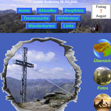
Letzte Änderung 26.Jul.2026
Freitag
Home
Aktuelles
Bergfotos
7
August
Tourensuche
Höhlentour
Wanderkarten
Links
Übersich
Fotos